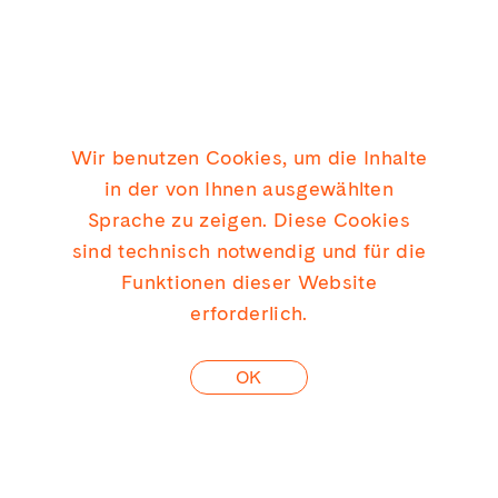
Kiosk
Wir benutzen Cookies, um die Inhalte
Interview mit Neu-
in der von Ihnen ausgewählten
Sprache zu zeigen. Diese Cookies
Gesellschafter
sind technisch notwendig und für die
Funktionen dieser Website
Florian Tietjen
erforderlich.
OK
weiterlesen