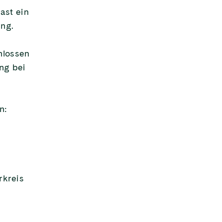
ast ein
ung.
hlossen
ng bei
n:
rkreis