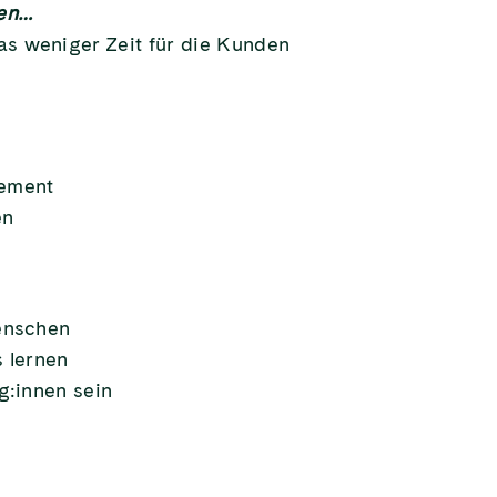
ben…
s weniger Zeit für die Kunden
gement
en
Menschen
s lernen
g:innen sein